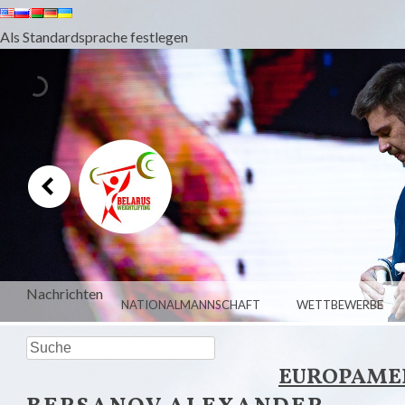
Als Standardsprache festlegen
Nachrichten
SPEISEKARTE
ZUM INHALT SPRINGEN
NATIONALMANNSCHAFT
WETTBEWERBE
GEWICHTHEBER BELARUS
Suche
EUROPAMEIS