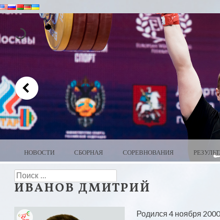
MENU
SKIP TO CONTENT
НОВОСТИ
СБОРНАЯ
СОРЕВНОВАНИЯ
РЕЗУЛЬ
WEIGHTLIFTING BELARUS
Search
ИВАНОВ ДМИТРИЙ
Родился 4 ноября 2000