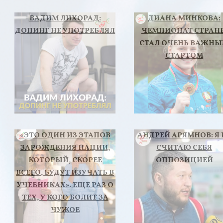
ВАДИМ ЛИХОРАД:
ДИАНА МИНКОВА:
ДОПИНГ НЕ УПОТРЕБЛЯЛ
ЧЕМПИОНАТ СТРАН
СТАЛ ОЧЕНЬ ВАЖН
СТАРТОМ
«ЭТО ОДИН ИЗ ЭТАПОВ
АНДРЕЙ АРЯМНОВ: Я 
ЗАРОЖДЕНИЯ НАЦИИ,
СЧИТАЮ СЕБЯ
КОТОРЫЙ, СКОРЕЕ
ОППОЗИЦИЕЙ
ВСЕГО, БУДУТ ИЗУЧАТЬ В
УЧЕБНИКАХ». ЕЩЕ РАЗ О
ТЕХ, У КОГО БОЛИТ ЗА
ЧУЖОЕ