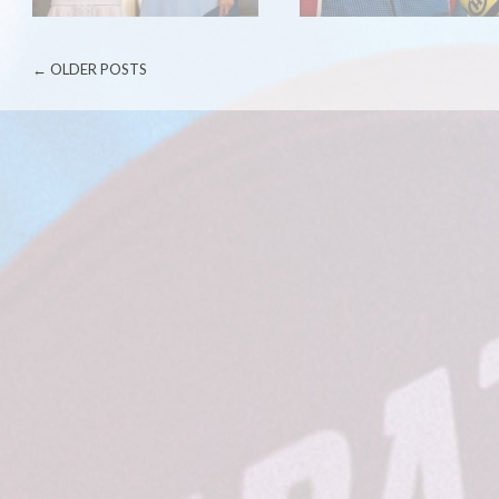
POST NAVIGATION
←
OLDER POSTS