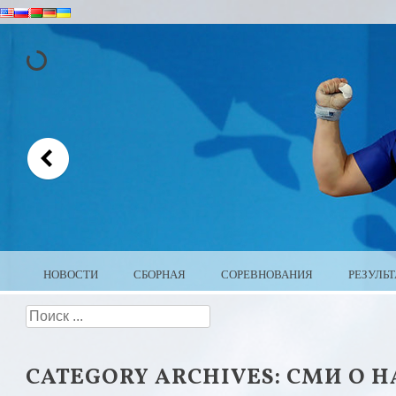
MENU
SKIP TO CONTENT
НОВОСТИ
СБОРНАЯ
СОРЕВНОВАНИЯ
РЕЗУЛЬ
WEIGHTLIFTING BELARUS
Search
CATEGORY ARCHIVES:
СМИ О Н