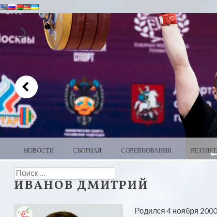
MENU
SKIP TO CONTENT
НОВОСТИ
СБОРНАЯ
СОРЕВНОВАНИЯ
РЕЗУЛЬ
WEIGHTLIFTING BELARUS
Search
ИВАНОВ ДМИТРИЙ
Родился 4 ноября 2000