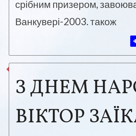
срібним призером, завоюва
Ванкувері-2003. також
З ДНЕМ НА
ВІКТОР ЗАЇК