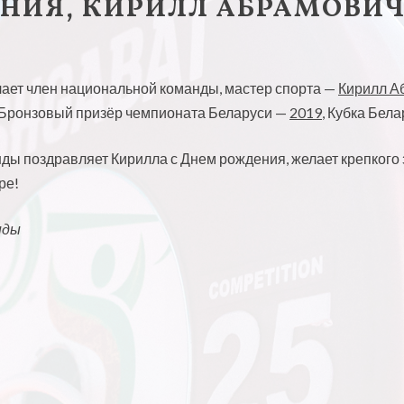
НИЯ, КИРИЛЛ АБРАМОВИЧ
ает член национальной команды, мастер спорта —
Кирилл А
. Бронзовый призёр чемпионата Беларуси —
2019
, Кубка Бел
ы поздравляет Кирилла с Днем рождения, желает крепкого з
ре!
нды