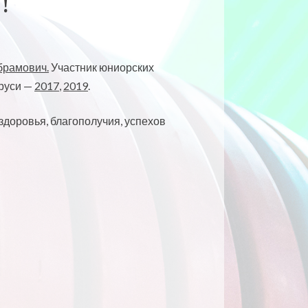
!
брамович.
Участник юниорских
аруси —
2017
,
2019
.
доровья, благополучия, успехов