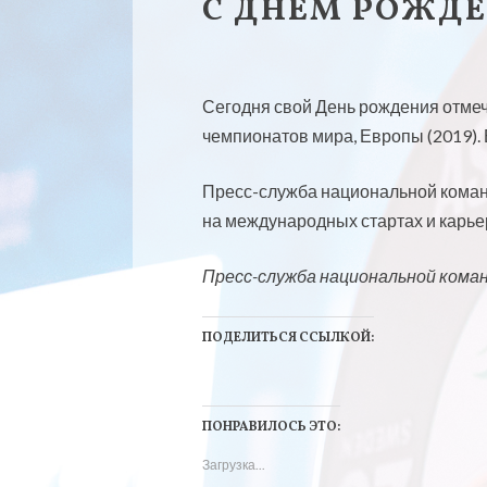
С ДНЁМ РОЖДЕ
Сегодня свой День рождения отмеч
чемпионатов мира, Европы (2019)
Пресс-служба национальной команд
на международных стартах и карье
Пресс-служба национальной кома
ПОДЕЛИТЬСЯ ССЫЛКОЙ:
Н
Н
а
а
ПОНРАВИЛОСЬ ЭТО:
ж
ж
Загрузка...
м
м