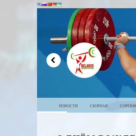
MENU
SKIP TO CONTENT
НОВОСТИ
СБОРНАЯ
СОРЕВН
WEIGHTLIFTING BEL