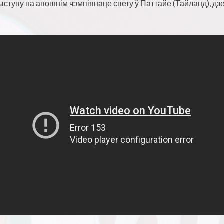
выступу на апошнім чэмпіянаце свету ў Паттайе (Тайланд), дз