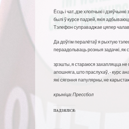
Ёсць і чат, дзе хлопчыкі і дзяўчынк
былі ў курсе падзей, якія адбываюцц
Тэлефон суправаджае цяпер чалаве
Да доўгім пералётаў я рыхтую тэле
пераадольваць розныя задачкі, як с
зрэшты, я стараюся захапляцца не 
апошняга, што праслухаў, - курс ан
які сягоння папулярны, не карыстаюс
крыніца: Прессбол
ПАДЗЯЛІСЯ:
Н
Н