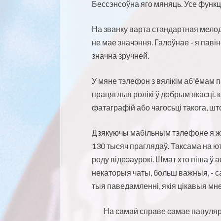
Бессэнсоўна яго мяняць. Усе функцы
На званку варта стандартная мелод
не мае значэння. Галоўнае - я пав
значна зручней.
У мяне тэлефон з вялікім аб'ёмам
працяглыя ролікі ў добрым якасці.
фатаграфій або чагосьці такога, шт
Дзякуючы мабільным тэлефоне я ж 
130 тысяч праглядаў. Таксама на ю
роду відеэаурокі. Шмат хто піша ў 
некаторыя чаты, больш важныя, - са
тыя паведамленні, якія цікавыя мн
На самай справе самае папуляр