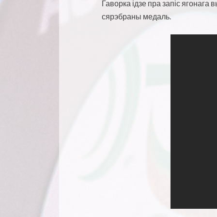
Гаворка ідзе пра запіс ягонага 
сярэбраны медаль.