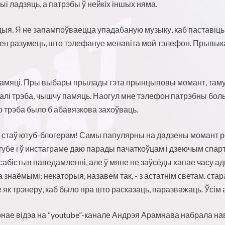
і ладзяць, а патрэбы ў нейкіх іншых няма.
ыя. Я не запампоўваецца упадабаную музыку, каб паставіць я
інен разумець, што тэлефануе менавіта мой тэлефон. Прывыка
 памяці. Пры выбары прылады гэта прынцыповы момант, там
 калі трэба, чышчу памяць. Наогул мне тэлефон патрэбны бол
о трэба было б абавязкова захоўваць.
стаў ютуб-блогерам! Самы папулярны на дадзены момант ро
тубе і ў инстаграме даю парады пачаткоўцам і дзеючым спарт
асабістыя паведамленні, але ў мяне не заўсёды хапае часу а
 знаёмымі; некаторыя, назавем так, - з астатнім светам. ста
е як трэнеру, каб было пра што расказаць, паразважаць. Ўсі
нае відэа на “youtube”-канале Андрэя Арамнава набрала нав