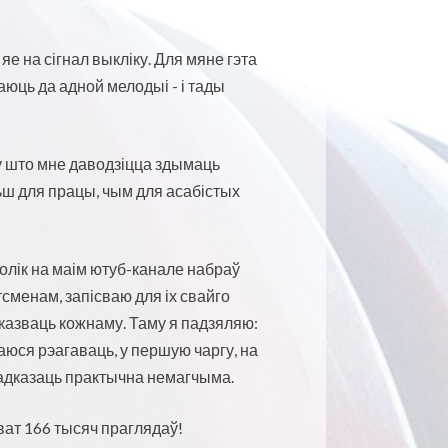
е на сігнал выкліку. Для мяне гэта
юць да адной мелодыі - і тады
у што мне даводзіцца здымаць
ьш для працы, чым для асабістых
лік на маім ютуб-канале набраў
сменам, запісваю для іх свайго
дказваць кожнаму. Таму я падзяляю:
раюся рэагаваць, у першую чаргу, на
м адказаць практычна немагчыма.
ат 166 тысяч праглядаў!