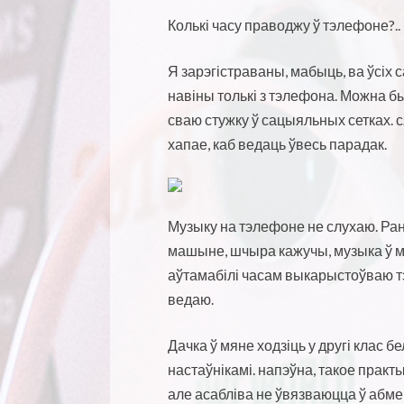
Колькі часу праводжу ў тэлефоне?.. 
Я зарэгістраваны, мабыць, ва ўсіх
навіны толькі з тэлефона. Можна бы
сваю стужку ў сацыяльных сетках. 
хапае, каб ведаць ўвесь парадак.
Музыку на тэлефоне не слухаю. Раней
машыне, шчыра кажучы, музыка ў мя
аўтамабілі часам выкарыстоўваю тэле
ведаю.
Дачка ў мяне ходзіць у другі клас б
настаўнікамі. напэўна, такое практ
але асабліва не ўвязваюцца ў абме