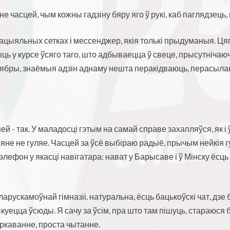
не часцей, чым кожны гадзіну бяру яго ў рукі, каб паглядзець,
 сацыяльных сетках і мессенджер, якія толькі прыдуманыя. 
ць у курсе ўсяго таго, што адбываецца ў свеце, прысутнічаюч
сябры, знаёмыя адзін аднаму нешта перакідваюць, перасылаюц
 - так. У маладосці гэтым на самай справе захапляўся, як і ўс
не не гуляе. Часцей за ўсё выбіраю радыё, прычым нейкія гу
фон у якасці навігатара: нават у Барысаве і ў Мінску ёсць в
еларускамоўнай гімназіі. натуральна, ёсць бацькоўскі чат, дзе
ыкуецца ўсюды. Я сачу за ўсім, пра што там пішуць, стараюся 
ркаванне, проста чытанне.