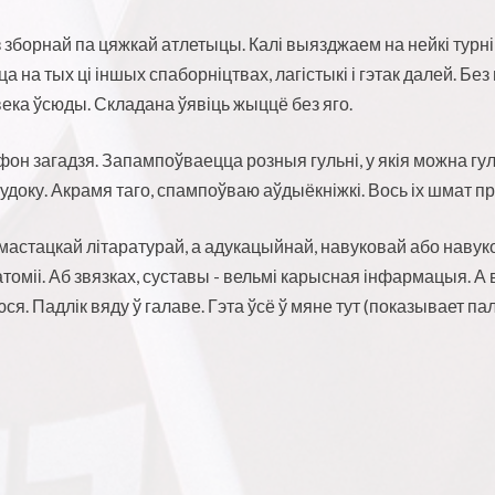
і з зборнай па цяжкай атлетыцы. Калі выязджаем на нейкі турн
а на тых ці іншых спаборніцтвах, лагістыкі і гэтак далей. Бе
ка ўсюды. Складана ўявіць жыццё без яго.
фон загадзя. Запампоўваецца розныя гульні, у якія можна г
удоку. Акрамя таго, спампоўваю аўдыёкніжкі. Вось іх шмат п
мастацкай літаратурай, а адукацыйнай, навуковай або навук
атоміі. Аб звязках, суставы - вельмі карысная інфармацыя. А
я. Падлік вяду ў галаве. Гэта ўсё ў мяне тут (
показывает па