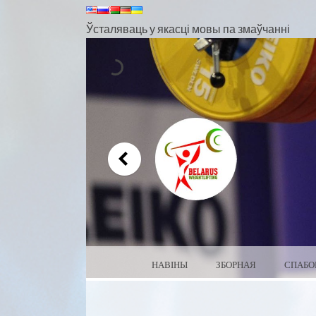
Ўсталяваць у якасці мовы па змаўчанні
МЕНЮ
ПЕРАЙСЦІ ДА ЗМЕСЦІВА
НАВІНЫ
ЗБОРНАЯ
СПАБО
ЦЯЖКАЯ АТЛЕТЫКА