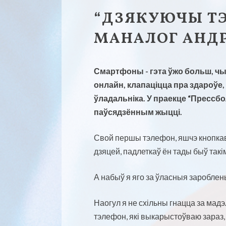
“ДЗЯКУЮЧЫ ТЭ
МАНАЛОГ АНД
Смартфоны - гэта ўжо больш, чы
онлайн, клапаціцца пра здароўе,
ўладальніка. У праекце “Пресс
паўсядзённым жыцці.
Свой першы тэлефон, яшчэ кнопкавы,
дзяцей, падлеткаў ён тады быў такім
А набыў я яго за ўласныя зароблены
Наогул я не схільны гнацца за мадэл
тэлефон, які выкарыстоўваю зараз, 