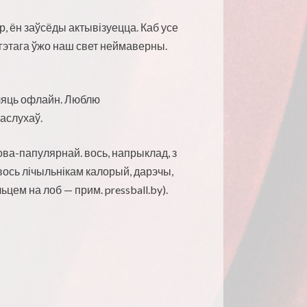
ір, ён заўсёды актывізуецца. Каб усе
з гэтага ўжо наш свет неймаверны.
уляць офлайн. Люблю
раслухаў.
ова-папулярнай. вось, напрыклад, з
 вось лічыльнікам калорый, дарэчы,
льцем на лоб — прим
. pressball.by).