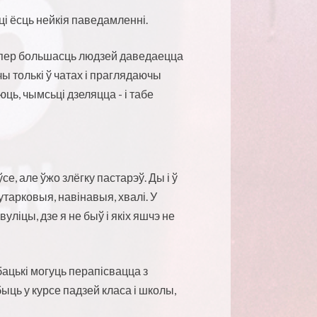
 ці ёсць нейкія паведамленні.
Цяпер большасць людзей даведаецца
ы толькі ў чатах і праглядаючы
ь, чымсьці дзеляцца - і табе
е, але ўжо злёгку пастарэў. Ды і ў
тарковыя, навінавыя, хвалі. У
уліцы, дзе я не быў і якіх яшчэ не
 бацькі могуць перапісвацца з
быць у курсе падзей класа і школы,