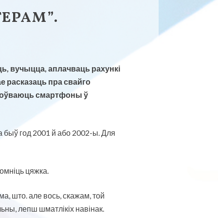
ЕРАМ”.
ь, вучыцца, аплачваць рахункі
ае расказаць пра свайго
стоўваюць смартфоны ў
а быў год 2001 й або 2002-ы. Для
помніць цяжка.
а, што. але вось, скажам, той
льны, лепш шматлікіх навінак.