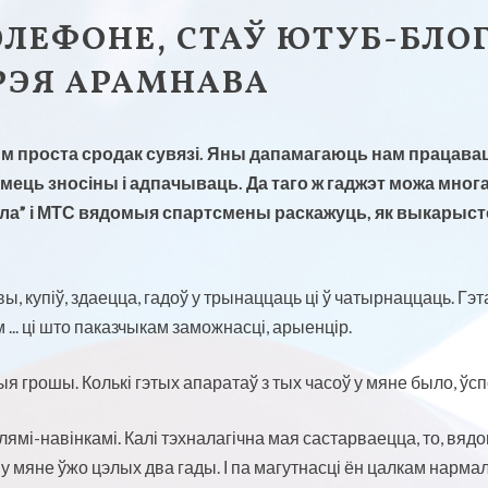
ЛЕФОНЕ, СТАЎ ЮТУБ-БЛОГ
РЭЯ АРАМНАВА
м проста сродак сувязі. Яны дапамагаюць нам працавац
 мець зносіны і адпачываць. Да таго ж гаджэт можа мног
бола” і МТС вядомыя спартсмены раскажуць, як выкары
 купіў, здаецца, гадоў у трынаццаць ці ў чатырнаццаць. Гэт
 ... ці што паказчыкам заможнасці, арыенцір.
я грошы. Колькі гэтых апаратаў з тых часоў у мяне было, ўс
ямі-навінкамі. Калі тэхналагічна мая састарваецца, то, вядом
у мяне ўжо цэлых два гады. І па магутнасці ён цалкам нарма