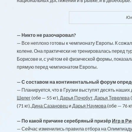
национальных достижений и в рывке, и в двоеборье. 
Юли
— Никто не разочаровал?
— Все неплохо готовы к чемпионату Европы. К сожа
колене. Она практически не тренировалась перед ту
Борисове и, с учётом её физической формы, показа
прямую перед чемпионатом Европы.
— С составом на континентальный форум опре
— Планируется, что в Грузии выступят десять наших 
Шелег
(обе — 55 кг),
Дарья Почобут
,
Дарья Тевелева
(
(71 кг),
Дина Сазановец
и
Дарья Наумова
(обе — 76 кг
— По какой причине серебряный призёр
Игр в Ри
— Сейчас изменились правила отбора на Олимпиаду.