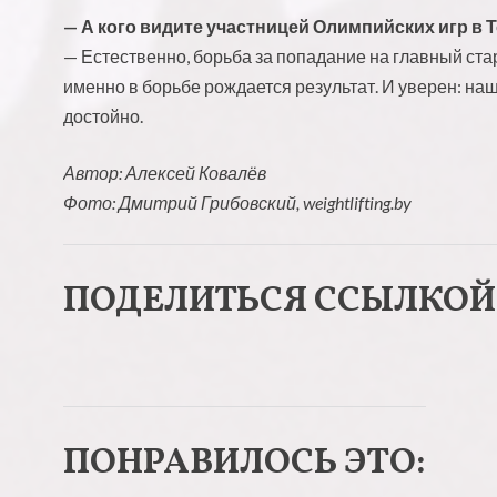
— А кого видите участницей Олимпийских игр в 
— Естественно, борьба за попадание на главный стар
именно в борьбе рождается результат. И уверен: на
достойно.
Автор: Алексей Ковалёв
Фото: Дмитрий Грибовский, weightlifting.by
ПОДЕЛИТЬСЯ ССЫЛКОЙ
Н
Н
а
а
ПОНРАВИЛОСЬ ЭТО:
ж
ж
м
м