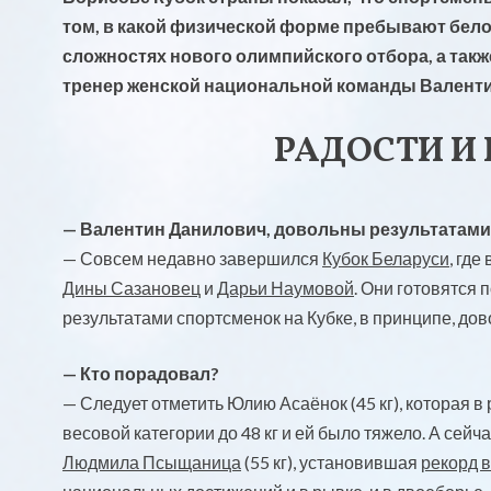
том, в какой физической форме пребывают бел
сложностях нового олимпийского отбора, а также
тренер женской национальной команды Валенти
РАДОСТИ И
— Валентин Данилович, довольны результатами
— Совсем недавно завершился
Кубок Беларуси
, гд
Дины Сазановец
и
Дарьи Наумовой
. Они готовятся
результатами спортсменок на Кубке, в принципе, дов
— Кто порадовал?
— Следует отметить Юлию Асаёнок (45 кг), которая в р
весовой категории до 48 кг и ей было тяжело. А сей
Людмила Псыщаница
(55 кг), установившая
рекорд в