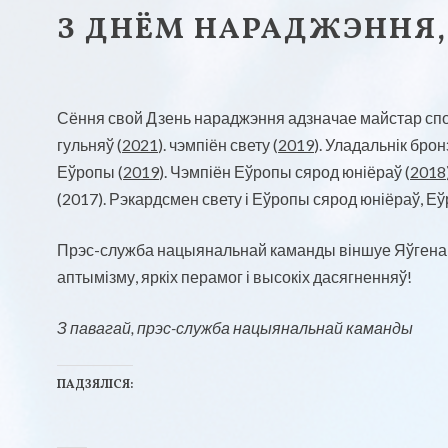
З ДНЁМ НАРАДЖЭННЯ,
Сёння свой Дзень нараджэння адзначае майстар сп
гульняў (
2021
). чэмпіён свету (
2019
). Уладальнік бро
Еўропы (
2019
). Чэмпіён Еўропы сярод юніёраў (
2018
(2017). Рэкардсмен свету і Еўропы сярод юніёраў, Е
Прэс-служба нацыянальнай каманды віншуе Яўгена с
аптымізму, яркіх перамог і высокіх дасягненняў!
З павагай, прэс-служба нацыянальнай каманды
ПАДЗЯЛІСЯ:
Н
Н