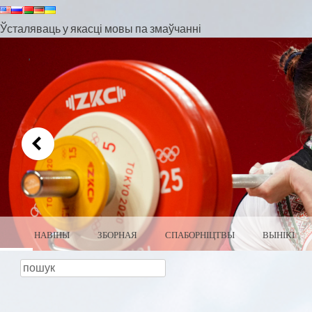
Ўсталяваць у якасці мовы па змаўчанні
МЕНЮ
ПЕРАЙСЦІ ДА ЗМЕСЦІВА
НАВІНЫ
ЗБОРНАЯ
СПАБОРНІЦТВЫ
ВЫНІКІ
ЦЯЖКАЯ АТЛЕТЫКА БЕЛА
пошук