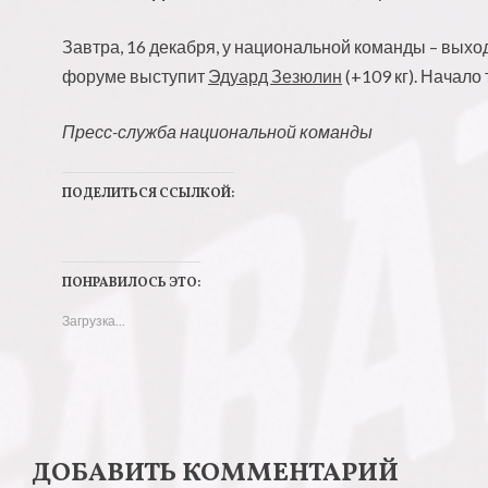
Завтра, 16 декабря, у национальной команды – выхо
форуме выступит
Эдуард Зезюлин
(+109 кг). Начало
Пресс-служба национальной команды
ПОДЕЛИТЬСЯ ССЫЛКОЙ:
Н
Н
а
а
ПОНРАВИЛОСЬ ЭТО:
ж
ж
Загрузка...
м
м
и
и
т
т
е
е
,
з
ДОБАВИТЬ КОММЕНТАРИЙ
ч
д