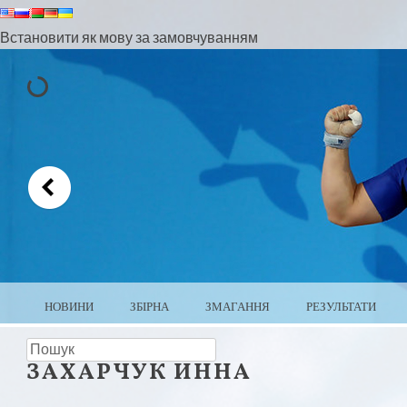
Встановити як мову за замовчуванням
МЕНЮ
ПЕРЕЙТИ ДО ВМІСТУ
НОВИНИ
ЗБІРНА
ЗМАГАННЯ
РЕЗУЛЬТАТИ
ВАЖКА АТЛЕТИКА БІЛОРУ
пошук
ЗАХАРЧУК ИННА