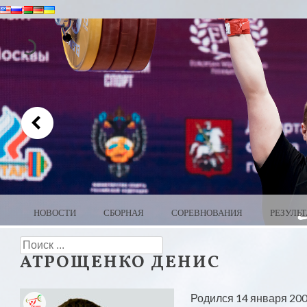
MENU
SKIP TO CONTENT
НОВОСТИ
СБОРНАЯ
СОРЕВНОВАНИЯ
РЕЗУЛЬ
WEIGHTLIFTING BELARUS
Search
АТРОЩЕНКО ДЕНИС
Родился 14 января 200