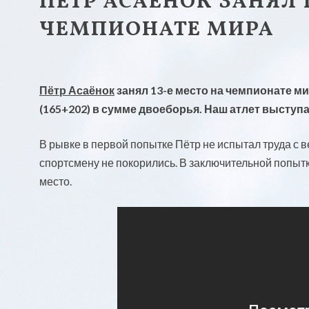
ПЁТР АСАЁНОК ЗАНЯЛ 
ЧЕМПИОНАТЕ МИРА
Пётр Асаёнок
занял 13-е место на чемпионате ми
(165+202) в сумме двоеборья. Наш атлет выступал
В рывке в первой попытке Пётр не испытал труда с в
спортсмену не покорились. В заключительной попытк
место.