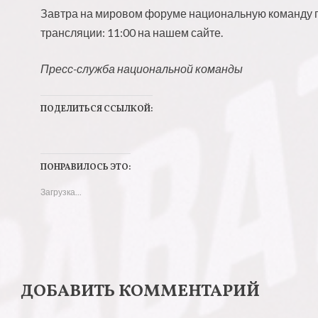
Завтра на мировом форуме национальную команду пр
трансляции: 11:00 на нашем сайте.
Пресс-служба национальной команды
ПОДЕЛИТЬСЯ ССЫЛКОЙ:
Н
Н
а
а
ПОНРАВИЛОСЬ ЭТО:
ж
ж
Загрузка...
м
м
и
и
т
т
е
е
,
з
ДОБАВИТЬ КОММЕНТАРИЙ
ч
д
т
е