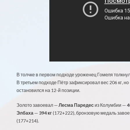
В толчке в первом подходе уроженец Гомеля толкнул 
В третьем подходе Пётр зафиксировал вес 206 кг, но
остановился на 12-й позиции.
Золото завоевал —
Лесма Паредес
из Колумбии —
4
Элбаха
—
394 кг
(172+222), бронзовую медаль заво
(177+214).