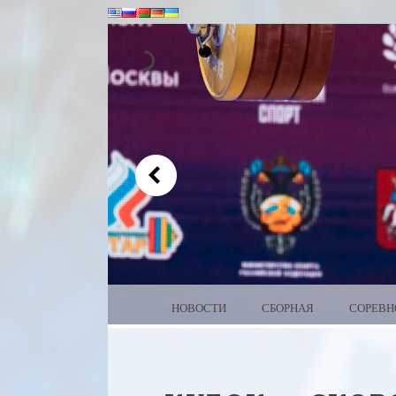
MENU
SKIP TO CONTENT
НОВОСТИ
СБОРНАЯ
СОРЕВН
WEIGHTLIFTING BEL