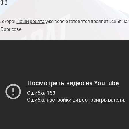
О!
ь скоро!
Наши ребята
уже вовсю готовятся проявить себя на
в Борисове.