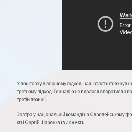
У поштовху в першому підході наш атлет штовхнув штан
третьому підході Геннадію не вдалося впоратися з в
третій позиції.
Завтра у національній команді на Європейському фор
кг) і Сергій Шаренка (в / к 89 кг).