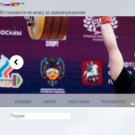
Встановити як мову за замовчуванням
МЕНЮ
ПЕРЕЙТИ ДО ВМІСТУ
НОВИНИ
ЗБІРНА
ЗМАГАННЯ
РЕЗУЛЬТАТИ
ВАЖКА АТЛЕТИКА БІЛОРУ
пошук