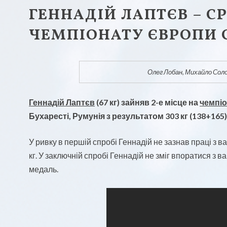
ГЕННАДІЙ ЛАПТЄВ – С
ЧЕМПІОНАТУ ЄВРОПИ 
Олег Лобан, Михайло Соло
Геннадій Лаптєв
(67 кг) зайняв 2-е місце на
чемпіо
Бухаресті, Румунія з результатом 303 кг (138+165
У ривку в першій спробі Геннадій не зазнав праці з в
кг. У заключній спробі Геннадій не зміг впоратися з 
медаль.