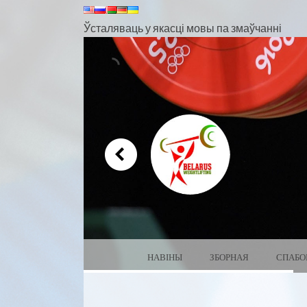
Ўсталяваць у якасці мовы па змаўчанні
МЕНЮ
ПЕРАЙСЦІ ДА ЗМЕСЦІВА
НАВІНЫ
ЗБОРНАЯ
СПАБО
ЦЯЖКАЯ АТЛЕТЫКА