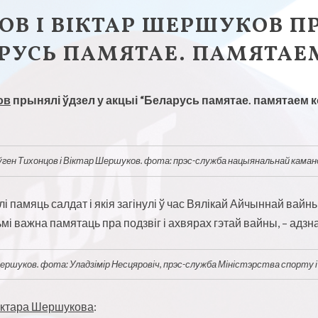
ОВ І ВІКТАР ШЕРШУКОВ П
АРУСЬ ПАМЯТАЕ. ПАМЯТА
ов
прынялі ўдзел у акцыі “Беларусь памятае. памятаем кож
ўген Тихонцов і Віктар Шершуков. фота: прэс-служба нацыянальнай кама
 памяць салдат і якія загінулі ў час Вялікай Айчыннай вайны.
ьмі важна памятаць пра подзвіг і ахвярах гэтай вайны, – адз
ершуков. фота: Уладзімір Несцяровіч, прэс-служба Міністэрства спорту 
іктара Шершукова
: