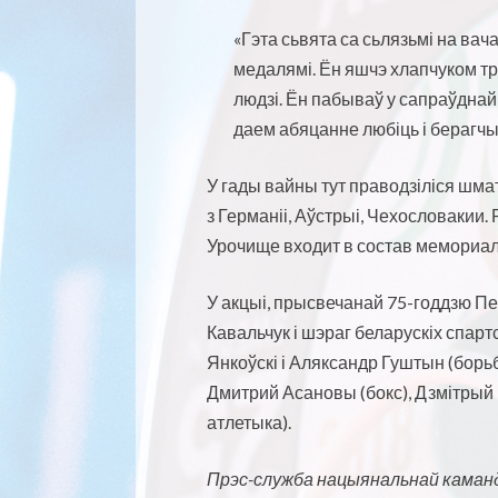
«Гэта сьвята са сьлязьмі на вача
медалямі. Ён яшчэ хлапчуком трап
людзі. Ён пабываў у сапраўднай м
даем абяцанне любіць і берагчы
У гады вайны тут праводзіліся шма
з Германіі, Аўстрыі,
Чехословакии
.
Урочище входит в состав мемориал
У акцыі, прысвечанай 75-годдзю Пе
Кавальчук і шэраг беларускіх спартс
Янкоўскі і Аляксандр Гуштын (борь
Дмитрий Асановы
(бокс), Дзмітрый
атлетыка).
Прэс-служба нацыянальнай каман