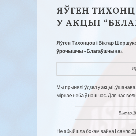
ЯЎГЕН ТИХОНЦ
У АКЦЫІ “БЕЛ
Яўген Тихонцов
і
Віктар Шершук
ўрочышчы «Благаўшчына».
Я
Мы прынялі ўдзел у акцыі, ўшанавалі
мірнае неба ў наш час. Для нас вел
Віктар Ш
Не абыйшла бокам вайна і сям'ю
В