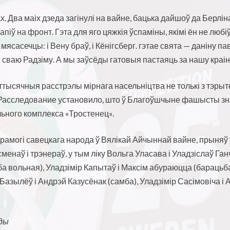
х. Два маіх дзеда загінулі на вайне, бацька дайшоў да Берлін
іў на фронт. Гэта для яго цяжкія ўспаміны, якімі ён не любіў 
ясасечцы: і Вену браў, і Кёнігсберг. гэтае свята — даніну па
 сваю Радзіму. А мы заўсёды гатовыя пастаяць за нашу краі
ттысячныя расстрэлы мірнага насельніцтва не толькі з тэрыто
Расследование установило
, што ў Благоўшчыне фашысты з
ьного комплекса «Тростенец»
.
рамогі савецкага народа ў Вялікай Айчыннай вайне, прыняў 
менаў і трэнераў, у тым ліку Вольга Уласава і Уладзіслаў Ганч
ба вольная), Уладзімір Капытаў і Максім абураюцца (барацьб
 Базылёў і Андрэй Казусёнак (самба), Уладзімір Сасімовіча і
ды