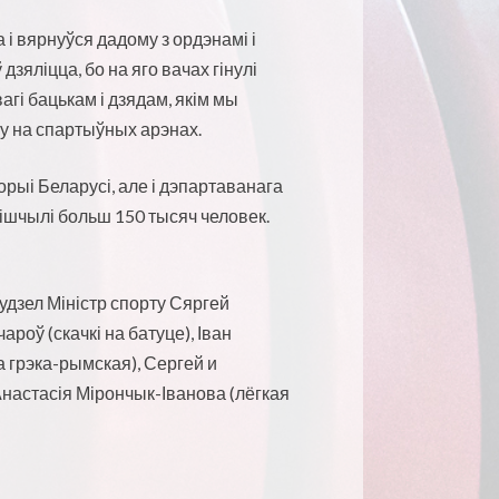
а і вярнуўся дадому з ордэнамі і
дзяліцца, бо на яго вачах гінулі
вагі бацькам і дзядам, якім мы
ну на спартыўных арэнах.
рыі Беларусі, але і дэпартаванага
нішчылі больш 150
тысяч человек
.
удзел Міністр спорту Сяргей
ароў (скачкі на батуце), Іван
а грэка-рымская),
Сергей и
 Анастасія Мірончык-Іванова (лёгкая