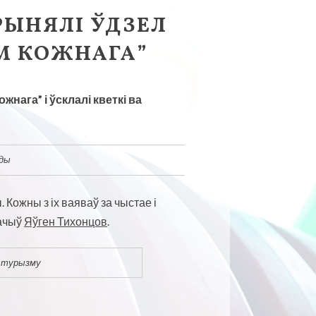
РЫНЯЛІ ЎДЗЕЛ
ЕМ КОЖНАГА”
нага” і ўсклалі кветкі ва
нды
 Кожны з іх ваяваў за чыстае і
начыў
Яўген Тихонцов
.
і турызму