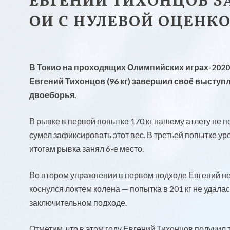
ЕВГЕНИЙ ТИХОНЦОВ З
ОИ С НУЛЕВОЙ ОЦЕНК
В Токио на проходящих Олимпийских играх-2020
Евгений Тихонцов
(96 кг) завершил своё выступл
двоеборья.
В рывке в первой попытке 170 кг нашему атлету не 
сумел зафиксировать этот вес. В третьей попытке ур
итогам рывка занял 6-е место.
Во втором упражнении в первом подходе Евгений не 
коснулся локтем колена — попытка в 201 кг не удалас
заключительном подходе.
Отметим, что в этом году Евгений Тихонцов получил