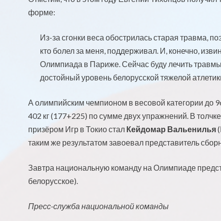
форме:
Из-за сгонки веса обострилась старая травма, по
кто болел за меня, поддерживал. И, конечно, изви
Олимпиада в Париже. Сейчас буду лечить травмы 
достойный уровень белорусской тяжелой атлетик
А олимпийским чемпионом в весовой категории до 9
402 кг (177+225) по сумме двух упражнений. В толч
призёром Игр в Токио стал
Кейдомар Вальенилья
(
таким же результатом завоевал представитель сбор
Завтра национальную команду на Олимпиаде предс
белорусское).
Пресс-служба национальной команды