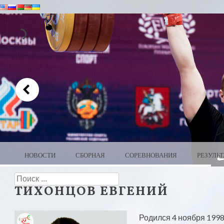
MENU
SKIP TO CONTENT
НОВОСТИ
СБОРНАЯ
СОРЕВНОВАНИЯ
РЕЗУЛЬ
WEIGHTLIFTING BELARUS
Search
ТИХОНЦОВ ЕВГЕНИЙ
Родился 4 ноября 1998