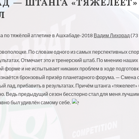
Д — ШТАНГА «ТЯЖЕЛЕЕТ» 
Л
а по тяжёлой атлетике в Ашхабаде-2018
Вадим Лихорад
(73 
 Новополоцке. По словам одного из самых перспективных спо
зультатах. Отмечает это и тренерский штаб. По мнению наши
й форме и не испытывает никаких проблем в ходе подготовк
изнаётся бронзовый призёр планетарного форума. — Смена 
й лад, прибавить в результатах. Причём штанга «тяжелеет» 
но. Ведь предыдущий сезон бесспорно стал для меня лучшим 
авно был удивлён самому себе.