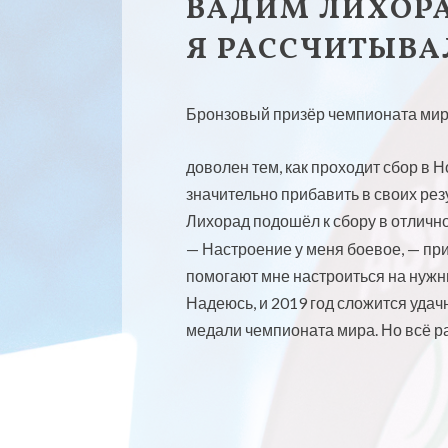
ВАДИМ ЛИХОРА
Я РАССЧИТЫВА
Бронзовый призёр чемпионата мир
доволен тем, как проходит сбор в
значительно прибавить в своих ре
Лихорад подошёл к сбору в отлично
— Настроение у меня боевое, — пр
помогают мне настроиться на нужны
Надеюсь, и 2019 год сложится удач
медали чемпионата мира. Но всё р