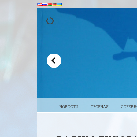
MENU
SKIP TO CONTENT
НОВОСТИ
СБОРНАЯ
СОРЕВН
WEIGHTLIFTING BEL