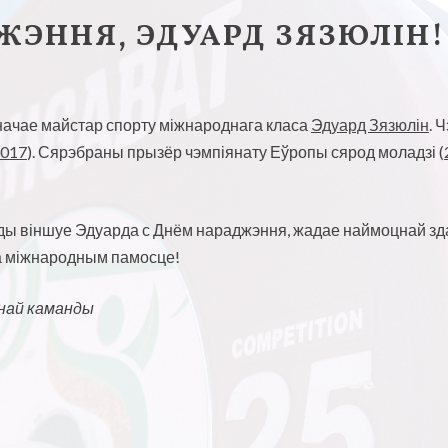
ЖЭННЯ, ЭДУАРД ЗЯЗЮЛІН!
ачае майстар спорту міжнароднага класа
Эдуард Зязюлін
. 
2017
). Сярэбраны прызёр чэмпіянату Еўропы сярод моладзі (
 віншуе Эдуарда с Днём нараджэння, жадае наймоцнай зда
 на міжнародным памосце!
ьнай каманды