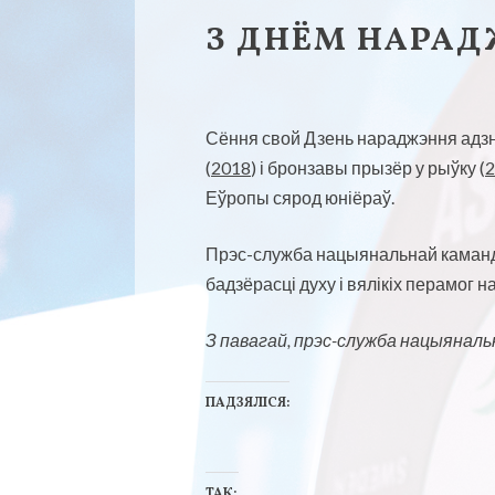
З ДНЁМ НАРАД
Сёння свой Дзень нараджэння адзн
(
2018
) і бронзавы прызёр у рыўку (
Еўропы сярод юніёраў.
Прэс-служба нацыянальнай каманды
бадзёрасці духу і вялікіх перамог
З павагай, прэс-служба нацыянал
ПАДЗЯЛІСЯ:
Н
Н
а
а
ТАК: