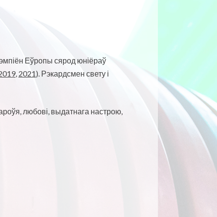
Чэмпіён Еўропы сярод юніёраў
2019
,
2021
). Рэкардсмен свету і
роўя, любові, выдатнага настрою,