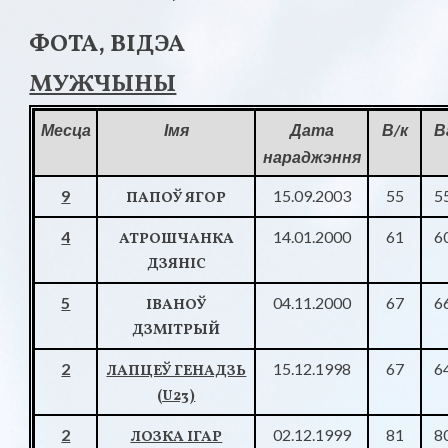
ФОТА, ВІДЭА
МУЖЧЫНЫ
Месца
Імя
Дата
В/к
В
нараджэння
9
15.09.2003
55
5
ПАПОЎ ЯГОР
4
14.01.2000
61
6
АТРОШЧАНКА
ДЗЯНІС
5
04.11.2000
67
6
ІВАНОЎ
ДЗМІТРЫЙ
2
15.12.1998
67
6
ЛАПЦЕЎ ГЕНАДЗЬ
(U23)
2
02.12.1999
81
8
ЛОЗКА ІГАР