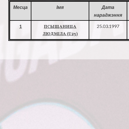
Месца
Імя
Дата
нараджэння
1
25.03.1997
ПСЫЩАНИЦА
ЛЮДМІЛА (U23)