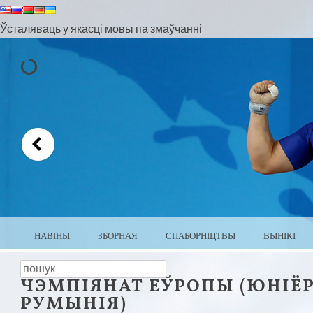
Ўсталяваць у якасці мовы па змаўчанні
МЕНЮ
ПЕРАЙСЦІ ДА ЗМЕСЦІВА
НАВІНЫ
ЗБОРНАЯ
СПАБОРНІЦТВЫ
ВЫНІКІ
ЦЯЖКАЯ АТЛЕТЫКА БЕЛА
пошук
ЧЭМПІЯНАТ ЕЎРОПЫ (ЮНІЁРЫ 
РУМЫНІЯ)