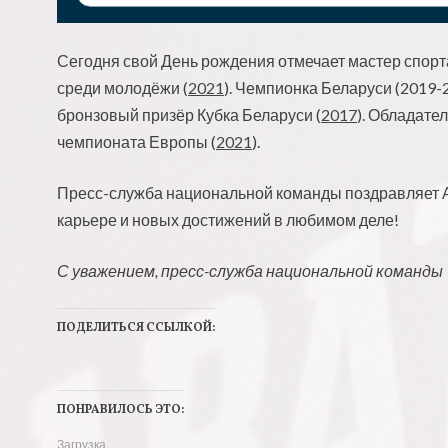
Сегодня свой День рождения отмечает мастер спор
среди молодёжи (
2021
). Чемпионка Беларуси (2019-
бронзовый призёр Кубка Беларуси (
2017
). Обладате
чемпионата Европы (
2021
).
Пресс-служба национальной команды поздравляет Ал
карьере и новых достижений в любимом деле!
С уважением, пресс-служба национальной команды
ПОДЕЛИТЬСЯ ССЫЛКОЙ:
Н
Н
а
а
ПОНРАВИЛОСЬ ЭТО:
ж
ж
Загрузка...