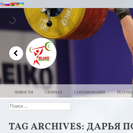
MENU
SKIP TO CONTENT
НОВОСТИ
СБОРНАЯ
СОРЕВНОВАНИЯ
РЕЗУЛЬ
Search
WEIGHTLIFTI
TAG ARCHIVES:
ДАРЬЯ П