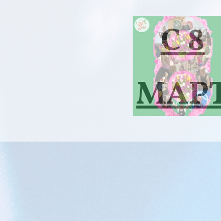
С
С 8
ДНЕМ
МАР
РОЖ
А,
ДЕНИ
ДЕВ