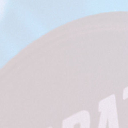
Я,
ШКИ
ДАРЬ
Я
ПОЧО