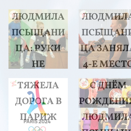
ЛЮДМИЛА
ЛЮДМИЛ
ПСЫЩАНИ
ПСЫЩАН
ЦА: РУКИ
ЦА ЗАНЯЛ
НЕ
4-Е МЕСТ
ОПУСКАЮ
НА
ТЯЖЕЛА
С ДНЁМ
ЧЕМПИОН
ДОРОГА В
РОЖДЕНИ
ТЕ ЕВРОП
ПАРИЖ
ЛЮДМИЛ