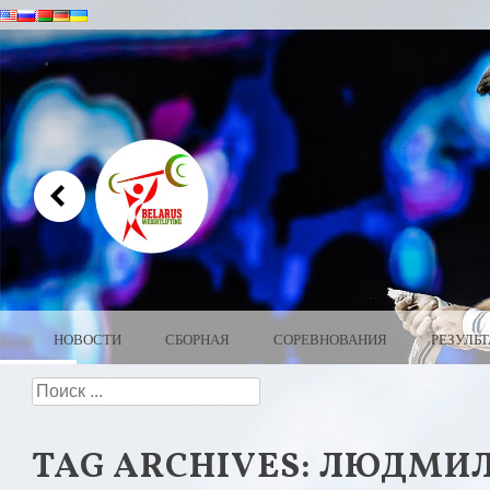
MENU
SKIP TO CONTENT
НОВОСТИ
СБОРНАЯ
СОРЕВНОВАНИЯ
РЕЗУЛЬ
Search
WEIGHTLIFTI
TAG ARCHIVES:
ЛЮДМИЛ