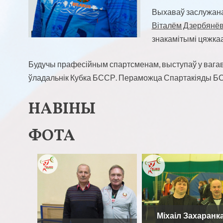
Выхаваў заслужана
Віталём Дзербянё
знакамітымі цяжкаа
Будучы прафесійным спартсменам, выступаў у вагава
ўладальнік Кубка БССР. Пераможца Спартакіяды Б
НАВІНЫ
ФОТА
Віктар Шершуко
Міхаіл Захаранка,
Аляксандр Курлов