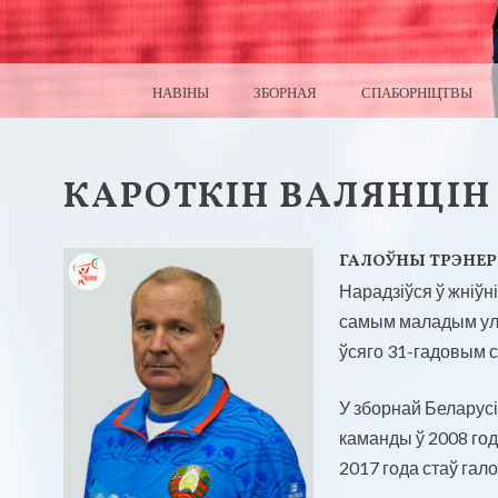
МЕНЮ
ПЕРАЙСЦІ ДА ЗМЕСЦІВА
НАВІНЫ
ЗБОРНАЯ
СПАБОРНІЦТВЫ
КАРОТКІН ВАЛЯНЦІН
ГАЛОЎНЫ ТРЭНЕ
Нарадзіўся ў жніўн
самым маладым ула
ўсяго 31-гадовым 
У зборнай Беларус
каманды ў 2008 год
2017 года стаў гал