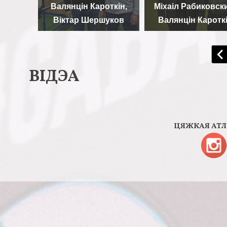
ткін,
Міхаіл Рабиковский,
Валянцін Кароткі
уков
Валянцін Кароткін
Міхаіл Захаранк
ВІДЭА
ЦЯЖКАЯ АТЛЕ