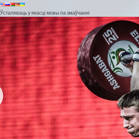
Ўсталяваць у якасці мовы па змаўчанні
ЦЯЖКАЯ АТ
БЕЛАРУСЬ – 
БЕЛАРУСКУ
АТЛЕТЫЦЫ