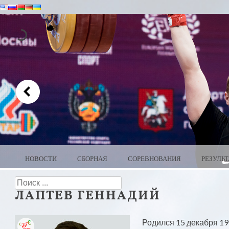
MENU
SKIP TO CONTENT
НОВОСТИ
СБОРНАЯ
СОРЕВНОВАНИЯ
РЕЗУЛЬ
WEIGHTLIFTING BELARUS
Search
ЛАПТЕВ ГЕННАДИЙ
Родился 15 декабря 19