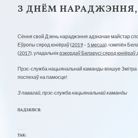
З ДНЁМ НАРАДЖЭННЯ,
Сёння свой Дзень нараджэння адзначае майстар сп
Еўропы сярод юніёраў (
2019
–
5 месца
). чэмпіён Бела
(
2017
). уладальнік
рэкордаў Беларусі сярод юніёраў 
Прэс-служба нацыянальнай каманды віншуе Змітра са
поспехаў на памосце!
З павагай, прэс-служба нацыянальнай каманды
ПАДЗЯЛІСЯ:
Н
Н
а
а
ТАК: