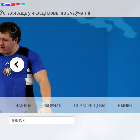
Ўсталяваць у якасці мовы па змаўчанні
МЕНЮ
ПЕРАЙСЦІ ДА ЗМЕСЦІВА
НАВІНЫ
ЗБОРНАЯ
СПАБОРНІЦТВЫ
ВЫНІКІ
ЦЯЖКАЯ АТЛЕТЫКА БЕЛА
пошук