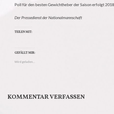
Poll für den besten Gewichtheber der Saison erfolgt 2018
Der Pressedienst der Nationalmannschaft
TEILEN MIT:
K
K
l
l
GEFÄLLT MIR:
i
i
Wird geladen...
c
c
k
k
,
,
u
u
m
m
KOMMENTAR VERFASSEN
ü
a
b
u
e
f