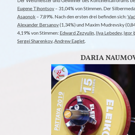
Der Weltmeister und Gewinner des Kontinentalforums bel
Eugene Tihontsov
– 31,04% von Stimmen. Der Silbermedai
Asaonok
– 7,89%. Nach den ersten drei befinden sich:
Vad
Alexander Bersanov
(1,34%) und Maxim Mudrevsky (0,84%
4,19% von Stimmen:
Edward Zezyulin
,
Ilya Lebedev
,
Igor 
Sergei Sharenkov
,
Andrew Eaglet
.
DARIA NAUMOV